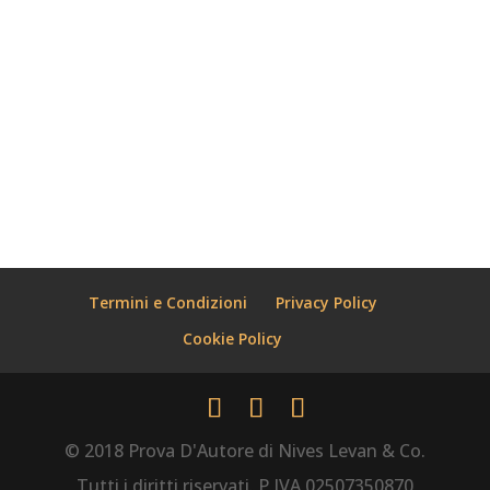
ginnasio per un concorso che,
naturalmente, non vinsi. Si era in epoca
filo-ermetica, mentre io sperimentavo,
abburattavo quasi ricorrendo…
« Articoli Precedenti
Termini e Condizioni
Privacy Policy
Cookie Policy
© 2018 Prova D'Autore di Nives Levan & Co.
Tutti i diritti riservati. P.IVA 02507350870