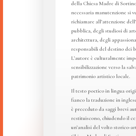
della Chiesa Madre di Sortino,
necessaria manutenzione si v
richiamare all’attenzione dell
pubblica, degli studiosi di art
architettura, degli appassiona
responsabili del destino dei b
L’autore è culturalmente imp
sensibilizzazione verso la sal
patrimonio artistico locale.
Il testo poetico in lingua orig
fianco la traduzione in ingles
è preceduto da saggi brevi a
restituiscono, chiudendo il ce
un’analisi del volto storico-ar