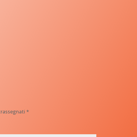
trassegnati
*