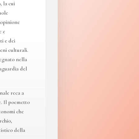
 la cui
uole
’opinione
e e
ti e dei
eni culturali.
egnato nella
vaguardia del
inale reca a
e. Il poemetto
utonomi che
rchio,
tistico della