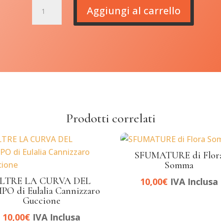
SUL
Aggiungi al carrello
SAGRATO
di
Massimiliano
Magnano
quantità
Prodotti correlati
SFUMATURE di Flor
Somma
LTRE LA CURVA DEL
10,00
€
IVA Inclusa
PO di Eulalia Cannizzaro
Guccione
10,00
€
IVA Inclusa