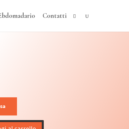
Ebdomadario
Contatti
usa
gi al carrello