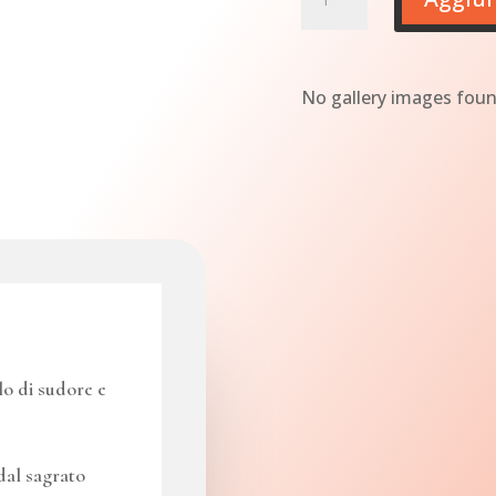
SAGRATO
di
Massimiliano
No gallery images foun
Magnano
quantità
 di sudore e
dal sagrato