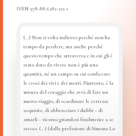
ISBN 978-88-6282-212-1
(…) Non si volta indietro perché non ha
tempo da perdere, ma anche perché
questo tempo che attraversa e in cui gli è
stato dato da vivere non è più una
quantità, né un campo su cui conficcare
le croci dei vivi e dei morti. Piuttosto, è la
misura del coraggio che avrà di fare un
nuovo viaggio, di scardinare le certezze
acquisite, di abbracciare i dubbi – di
amarli – riconsegnandosi finalmente a se
stesso. (…) (dalla prefazione di Simona Lo